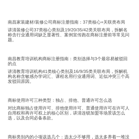
南昌家装建材/装修公司商标注册指南：37类核心+关联类布局
讲清装修公司37类核心类别及19/20/35/42类关联布局，拆解名
称含行业通用词缺乏显著性、案例宣传跑在商标注册前等常见问
题。
南昌教育培训机构商标注册指南：类别选择与3个最容易被驳回
的点
讲清教育培训机构41类核心类别及16/9/35类关联布局，拆解机
构名称含敏感办学词汇、课程名用行业通用词、近似冲突三个高
发驳回原因。
商标使用许可三种类型：独占、排他、普通许可怎么选
对比商标独占使用许可、排他使用许可、普通使用许可在许可人
自用权和再许可权上的核心区别，讲清连锁加盟等场景该怎么
选，以及合同必备条款。
商标类别内的小项该选几个：选太少不够用，选太多养着一堆没