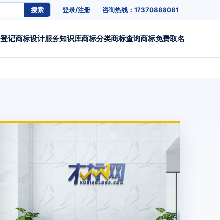
搜索
登录/注册
咨询热线：17370888081
权登记
商标设计
服务
知识库
商标分类
商标查询
商标免费取名