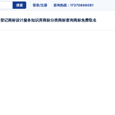
搜索
登录/注册
咨询热线：17370888081
权登记
商标设计
服务
知识库
商标分类
商标查询
商标免费取名