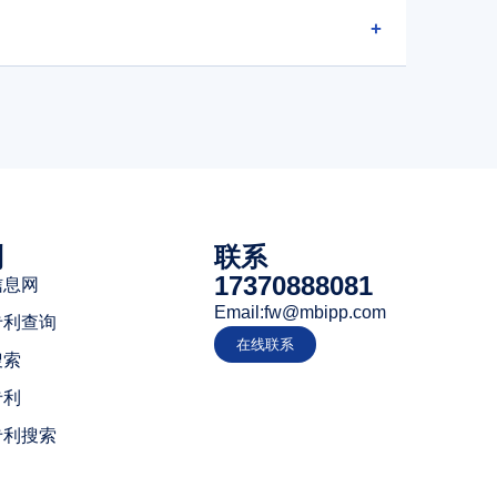
+
利
联系
17370888081
信息网
Email:fw@mbipp.com
专利查询
在线联系
搜索
专利
专利搜索