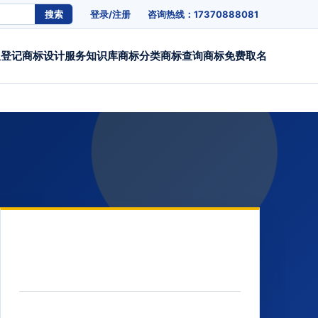
搜索
登录/注册
咨询热线：17370888081
权登记
商标设计
服务
知识库
商标分类
商标查询
商标免费取名
联系方式
电话：17370888081
邮箱：fw@mbipp.com