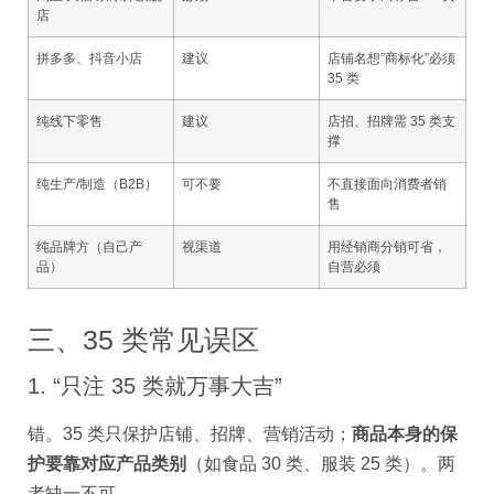
店
拼多多、抖音小店
建议
店铺名想”商标化”必须
35 类
纯线下零售
建议
店招、招牌需 35 类支
撑
纯生产/制造（B2B）
可不要
不直接面向消费者销
售
纯品牌方（自己产
视渠道
用经销商分销可省，
品）
自营必须
三、35 类常见误区
1. “只注 35 类就万事大吉”
错。35 类只保护店铺、招牌、营销活动；
商品本身的保
护要靠对应产品类别
（如食品 30 类、服装 25 类）。两
者缺一不可。