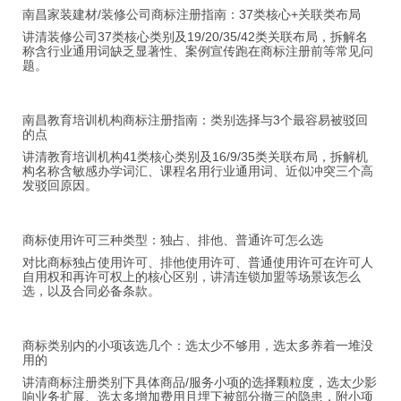
南昌家装建材/装修公司商标注册指南：37类核心+关联类布局
讲清装修公司37类核心类别及19/20/35/42类关联布局，拆解名
称含行业通用词缺乏显著性、案例宣传跑在商标注册前等常见问
题。
南昌教育培训机构商标注册指南：类别选择与3个最容易被驳回
的点
讲清教育培训机构41类核心类别及16/9/35类关联布局，拆解机
构名称含敏感办学词汇、课程名用行业通用词、近似冲突三个高
发驳回原因。
商标使用许可三种类型：独占、排他、普通许可怎么选
对比商标独占使用许可、排他使用许可、普通使用许可在许可人
自用权和再许可权上的核心区别，讲清连锁加盟等场景该怎么
选，以及合同必备条款。
商标类别内的小项该选几个：选太少不够用，选太多养着一堆没
用的
讲清商标注册类别下具体商品/服务小项的选择颗粒度，选太少影
响业务扩展、选太多增加费用且埋下被部分撤三的隐患，附小项