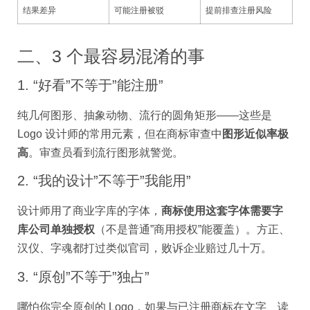
结果差异
可能注册被驳
提前排查注册风险
二、3 个最容易混淆的事
1. “好看”不等于”能注册”
纯几何图形、抽象动物、流行的圆角矩形——这些是
Logo 设计师的常用元素，但在商标审查中
图形近似率极
高
。审查员看到流行图形就警觉。
2. “我的设计”不等于”我能用”
设计师用了商业字库的字体，
商标使用这套字体需要字
库公司单独授权
（不是普通”商用授权”能覆盖）。方正、
汉仪、字魂都打过类似官司，败诉企业赔过几十万。
3. “原创”不等于”独占”
哪怕你完全原创的 Logo，如果与已注册商标在文字、读