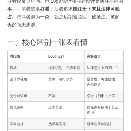
业者经常这样问。但 Logo 设计和商标设计是两件不同的
事——前者追求
好看
，后者追求
能注册下来且法律可独
占
。把两者混为一谈，就是后期被驳回、被抢注、被起
诉的隐患来源。
一、核心区别一张表看懂
对比项
Logo 设计
商标设计
目标
视觉识别、品牌美感
法律意义上的”独占”
设计师视角
美学、流行趋势
显著性、可注册性、
近似规避
交付前查重
不做
必做（图形 + 文字）
颜色策略
追求美观
优先黑白稿便于灵活
使用
字体选择
选漂亮字库
避商业字体陷阱