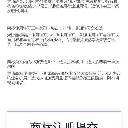
讲清教育培训机构41类核心类别及16/9/35类关联布局，拆解机
构名称含敏感办学词汇、课程名用行业通用词、近似冲突三个高
发驳回原因。
商标使用许可三种类型：独占、排他、普通许可怎么选
对比商标独占使用许可、排他使用许可、普通使用许可在许可人
自用权和再许可权上的核心区别，讲清连锁加盟等场景该怎么
选，以及合同必备条款。
商标类别内的小项该选几个：选太少不够用，选太多养着一堆没
用的
讲清商标注册类别下具体商品/服务小项的选择颗粒度，选太少影
响业务扩展、选太多增加费用且埋下被部分撤三的隐患，附小项
规划建议。
商标注册提交