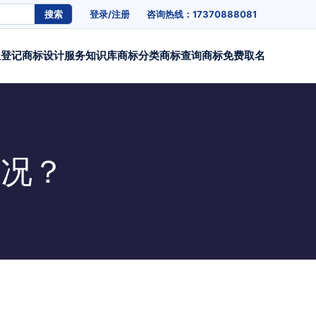
搜索
登录/注册
咨询热线：17370888081
权登记
商标设计
服务
知识库
商标分类
商标查询
商标免费取名
情况？