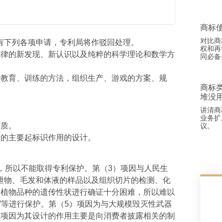
商标
对比商
有下列各项申请，专利局将作驳回处理。
权和再
规律的新发现、新认识以及纯粹的科学理论和数学方
同必备
行教育、训练的方法，组织生产、游戏的方案、规
商标
堆没
讲清商
业务扩
物质。
议。
出的主要起标识作用的设计。
，所以不能取得专利保护。第（3）项因与人民生
泄物、毛发和体液的样品以及组织切片的检测、化
、植物品种的遗传性状进行确证十分困难，所以难以
”等进行保护。第（5）项因为与大规模毁灭性武器
）项因为其设计的作用主要是向消费者披露相关的制