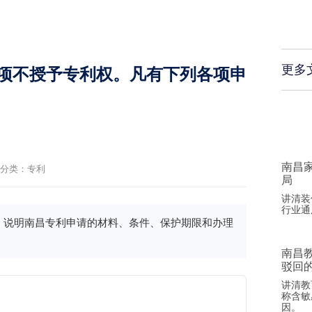
更多
项不授予专利权。凡有下列各项申
南昌
分类：
专利
局
讲清装
行业通
。说明南昌专利申请的材料、条件、保护期限和办理
南昌
驳回
讲清教
称含敏
因。