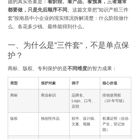
题的真实答案是：
看阶段、看产品、看预算，三者通常
都要做，只是先后顺序不同
。这篇文章把”知识产权三件
套”按南昌中小企业的现实情况拆解清楚：什么阶段做什
么、各花多少钱、最终能得到什么。
一、为什么是”三件套”，不是单点保
护？
商标、版权、专利保护的是
不同维度
的智力成果：
类型
保护对象
例子
核心价值
商标
商业标识
品牌名、
排他使用权
Logo、口号、
（10 年可续）
店招
版权
独创性作品
软件、设计稿、
权属证明（自动
文案、视频
产生，登记加
固）