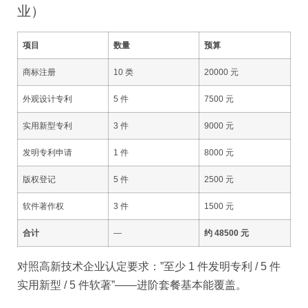
业）
项目
数量
预算
商标注册
10 类
20000 元
外观设计专利
5 件
7500 元
实用新型专利
3 件
9000 元
发明专利申请
1 件
8000 元
版权登记
5 件
2500 元
软件著作权
3 件
1500 元
合计
—
约 48500 元
对照高新技术企业认定要求：”至少 1 件发明专利 / 5 件
实用新型 / 5 件软著”——进阶套餐基本能覆盖。