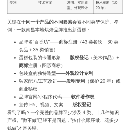
专利
技术方案
发明、实用新
技术垄断（10-
型、外观设计
20 年）
关键在于
同一个产品的不同要素
会被不同类型保护。举
例：一款南昌本地烘焙品牌推出新蛋糕：
品牌名”百香坊”——
商标
注册（43 类餐饮 + 30 类
食品 + 35 类销售）
蛋糕包装的卡通形象——
版权登记
（美术作品）+
商标
注册（图形商标）
包装盒的独特造型——
外观设计专利
独家配方/工艺改进——
发明专利
（保护 20 年）或
商业秘密
品牌官网/小程序代码——
软件著作权
宣传 H5、视频、文案——
版权登记
看到了吗？一个完整的品牌至少涉及 4 类、十几件知识
产权。”做不做”已经不是问题，”按什么顺序做、花多少
钱做”才是关键。