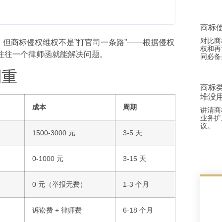
商标
对比商
。但商标侵权维权不是”打官司一条路”——根据侵权
权和再
，往往一个律师函就能解决问题。
同必备
到重
商标
堆没
成本
周期
讲清商
业务扩
议。
1500-3000 元
3-5 天
0-1000 元
3-15 天
0 元（举报无费）
1-3 个月
诉讼费 + 律师费
6-18 个月