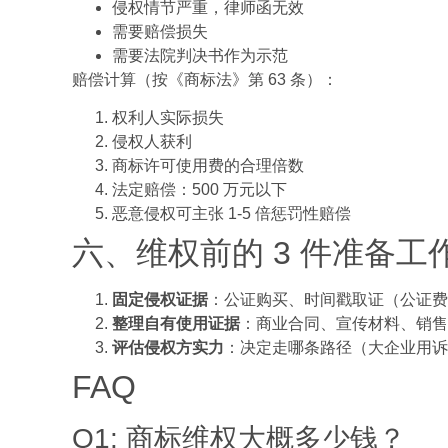
侵权情节严重，律师函无效
需要赔偿损失
需要法院判决书作为示范
赔偿计算（按《商标法》第 63 条）：
权利人实际损失
侵权人获利
商标许可使用费的合理倍数
法定赔偿：500 万元以下
恶意侵权可主张 1-5 倍惩罚性赔偿
六、维权前的 3 件准备工
固定侵权证据
：公证购买、时间戳取证（公证费 1
整理自有使用证据
：商业合同、宣传材料、销售
评估侵权方实力
：决定走哪条路径（大企业用诉
FAQ
Q1: 商标维权大概多少钱？