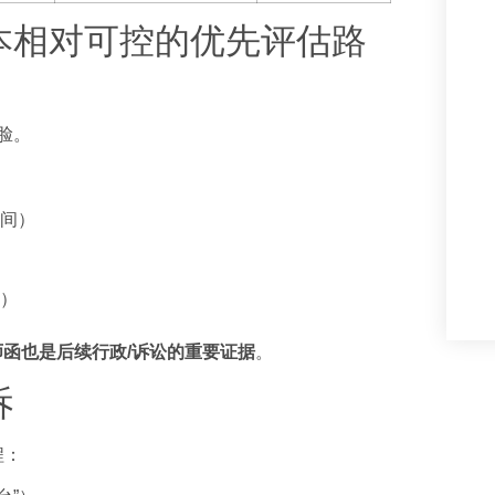
成本相对可控的优先评估路
脸。
间）
）
）
师函也是后续行政/诉讼的重要证据
。
诉
程：