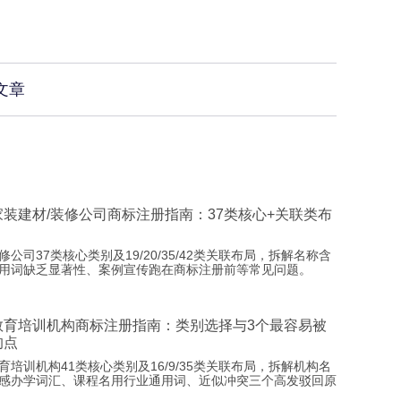
文章
家装建材/装修公司商标注册指南：37类核心+关联类布
修公司37类核心类别及19/20/35/42类关联布局，拆解名称含
用词缺乏显著性、案例宣传跑在商标注册前等常见问题。
教育培训机构商标注册指南：类别选择与3个最容易被
的点
育培训机构41类核心类别及16/9/35类关联布局，拆解机构名
感办学词汇、课程名用行业通用词、近似冲突三个高发驳回原