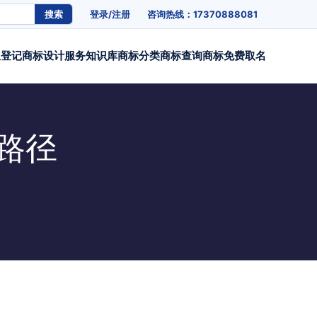
搜索
登录/注册
咨询热线：17370888081
权登记
商标设计
服务
知识库
商标分类
商标查询
商标免费取名
路径