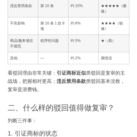
违反禁用条款
第 10 条
约 10%
★★★★★（极
难）
不良影响
第 10 条 1 款 8
约 8%
★★★★（较
项
难）
商品/服务项目
程序性问题
约 5%
★（易）
不规范
其他
—
约 2%
视情况
看驳回理由非常关键：
引证商标近似
类驳回是复审的主
战场，把握相对更高；
违反禁用条款
类驳回基本没救，
复审是浪费钱。
二、什么样的驳回值得做复审？
判断三件事：
1. 引证商标的状态