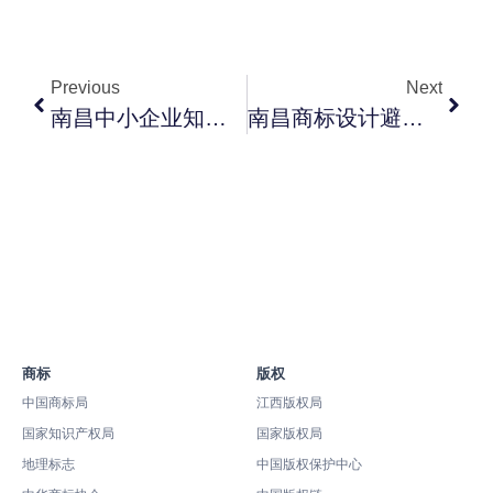
Previous
Next
南昌中小企业知识产权三件套：商标+版权+专利的分阶段布局方案
南昌商标设计避坑指南：让品牌商标更易过审的 8 个核心原则
商标
版权
中国商标局
江西版权局
国家知识产权局
国家版权局
地理标志
中国版权保护中心