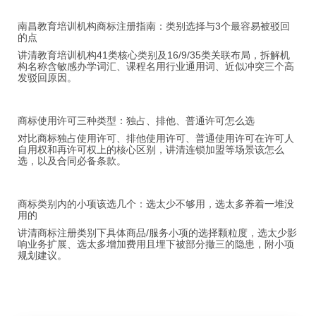
南昌教育培训机构商标注册指南：类别选择与3个最容易被驳回
的点
讲清教育培训机构41类核心类别及16/9/35类关联布局，拆解机
构名称含敏感办学词汇、课程名用行业通用词、近似冲突三个高
发驳回原因。
商标使用许可三种类型：独占、排他、普通许可怎么选
对比商标独占使用许可、排他使用许可、普通使用许可在许可人
自用权和再许可权上的核心区别，讲清连锁加盟等场景该怎么
选，以及合同必备条款。
商标类别内的小项该选几个：选太少不够用，选太多养着一堆没
用的
讲清商标注册类别下具体商品/服务小项的选择颗粒度，选太少影
响业务扩展、选太多增加费用且埋下被部分撤三的隐患，附小项
规划建议。