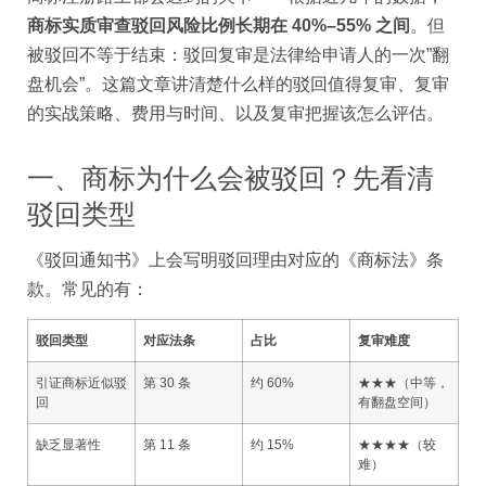
商标实质审查驳回风险比例长期在 40%–55% 之间
。但
被驳回不等于结束：驳回复审是法律给申请人的一次”翻
盘机会”。这篇文章讲清楚什么样的驳回值得复审、复审
的实战策略、费用与时间、以及复审把握该怎么评估。
一、商标为什么会被驳回？先看清
驳回类型
《驳回通知书》上会写明驳回理由对应的《商标法》条
款。常见的有：
驳回类型
对应法条
占比
复审难度
引证商标近似驳
第 30 条
约 60%
★★★（中等，
回
有翻盘空间）
缺乏显著性
第 11 条
约 15%
★★★★（较
难）