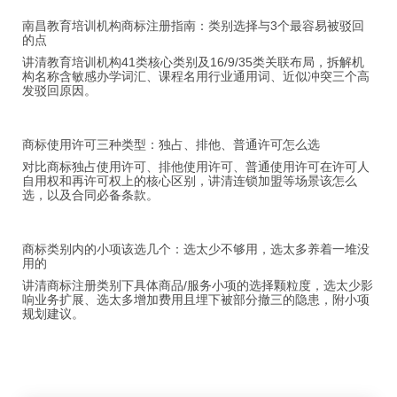
南昌教育培训机构商标注册指南：类别选择与3个最容易被驳回
的点
讲清教育培训机构41类核心类别及16/9/35类关联布局，拆解机
构名称含敏感办学词汇、课程名用行业通用词、近似冲突三个高
发驳回原因。
商标使用许可三种类型：独占、排他、普通许可怎么选
对比商标独占使用许可、排他使用许可、普通使用许可在许可人
自用权和再许可权上的核心区别，讲清连锁加盟等场景该怎么
选，以及合同必备条款。
商标类别内的小项该选几个：选太少不够用，选太多养着一堆没
用的
讲清商标注册类别下具体商品/服务小项的选择颗粒度，选太少影
响业务扩展、选太多增加费用且埋下被部分撤三的隐患，附小项
规划建议。