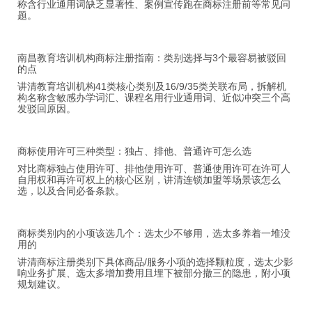
称含行业通用词缺乏显著性、案例宣传跑在商标注册前等常见问
题。
南昌教育培训机构商标注册指南：类别选择与3个最容易被驳回
的点
讲清教育培训机构41类核心类别及16/9/35类关联布局，拆解机
构名称含敏感办学词汇、课程名用行业通用词、近似冲突三个高
发驳回原因。
商标使用许可三种类型：独占、排他、普通许可怎么选
对比商标独占使用许可、排他使用许可、普通使用许可在许可人
自用权和再许可权上的核心区别，讲清连锁加盟等场景该怎么
选，以及合同必备条款。
商标类别内的小项该选几个：选太少不够用，选太多养着一堆没
用的
讲清商标注册类别下具体商品/服务小项的选择颗粒度，选太少影
响业务扩展、选太多增加费用且埋下被部分撤三的隐患，附小项
规划建议。