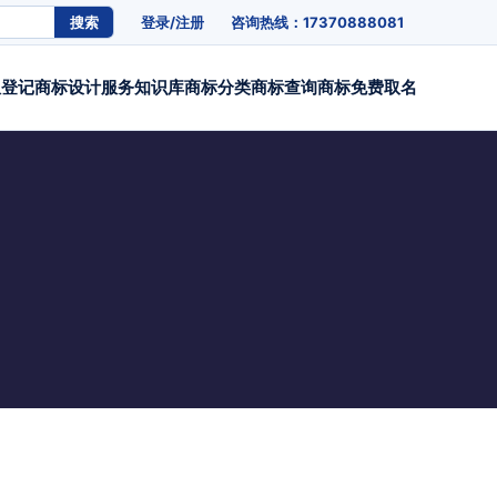
搜索
登录/注册
咨询热线：17370888081
权登记
商标设计
服务
知识库
商标分类
商标查询
商标免费取名
？