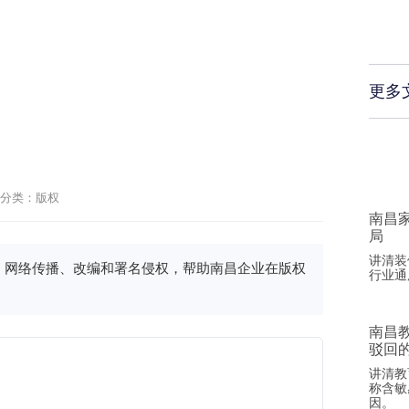
更多
分类：
版权
南昌
局
讲清装
、网络传播、改编和署名侵权，帮助南昌企业在版权
行业通
南昌
驳回
讲清教
称含敏
因。