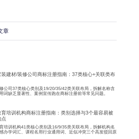
文章
家装建材/装修公司商标注册指南：37类核心+关联类布
修公司37类核心类别及19/20/35/42类关联布局，拆解名称含
用词缺乏显著性、案例宣传跑在商标注册前等常见问题。
教育培训机构商标注册指南：类别选择与3个最容易被
的点
育培训机构41类核心类别及16/9/35类关联布局，拆解机构名
感办学词汇、课程名用行业通用词、近似冲突三个高发驳回原