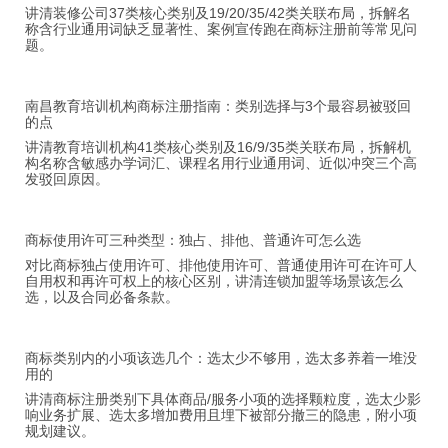
讲清装修公司37类核心类别及19/20/35/42类关联布局，拆解名
称含行业通用词缺乏显著性、案例宣传跑在商标注册前等常见问
题。
南昌教育培训机构商标注册指南：类别选择与3个最容易被驳回
的点
讲清教育培训机构41类核心类别及16/9/35类关联布局，拆解机
构名称含敏感办学词汇、课程名用行业通用词、近似冲突三个高
发驳回原因。
商标使用许可三种类型：独占、排他、普通许可怎么选
对比商标独占使用许可、排他使用许可、普通使用许可在许可人
自用权和再许可权上的核心区别，讲清连锁加盟等场景该怎么
选，以及合同必备条款。
商标类别内的小项该选几个：选太少不够用，选太多养着一堆没
用的
讲清商标注册类别下具体商品/服务小项的选择颗粒度，选太少影
响业务扩展、选太多增加费用且埋下被部分撤三的隐患，附小项
规划建议。