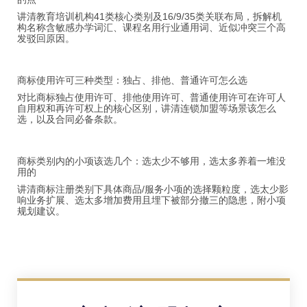
讲清教育培训机构41类核心类别及16/9/35类关联布局，拆解机
构名称含敏感办学词汇、课程名用行业通用词、近似冲突三个高
发驳回原因。
商标使用许可三种类型：独占、排他、普通许可怎么选
对比商标独占使用许可、排他使用许可、普通使用许可在许可人
自用权和再许可权上的核心区别，讲清连锁加盟等场景该怎么
选，以及合同必备条款。
商标类别内的小项该选几个：选太少不够用，选太多养着一堆没
用的
讲清商标注册类别下具体商品/服务小项的选择颗粒度，选太少影
响业务扩展、选太多增加费用且埋下被部分撤三的隐患，附小项
规划建议。