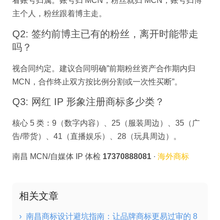
看账号归属。账号归 MCN，粉丝就归 MCN；账号归博
主个人，粉丝跟着博主走。
Q2: 签约前博主已有的粉丝，离开时能带走
吗？
视合同约定。建议合同明确”前期粉丝资产合作期内归
MCN，合作终止双方按比例分割或一次性买断”。
Q3: 网红 IP 形象注册商标多少类？
核心 5 类：9（数字内容）、25（服装周边）、35（广
告/带货）、41（直播娱乐）、28（玩具周边）。
南昌 MCN/自媒体 IP 体检
17370888081
·
海外商标
相关文章
›
南昌商标设计避坑指南：让品牌商标更易过审的 8