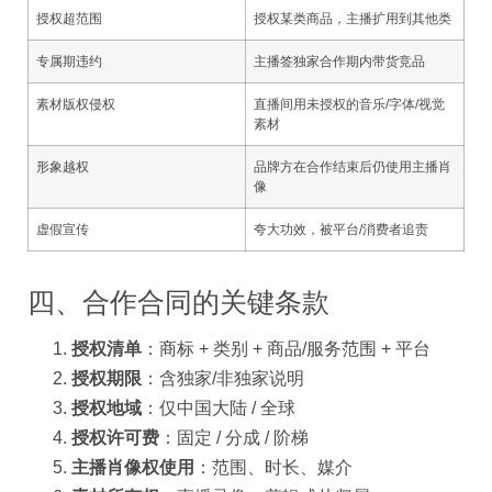
授权超范围
授权某类商品，主播扩用到其他类
专属期违约
主播签独家合作期内带货竞品
素材版权侵权
直播间用未授权的音乐/字体/视觉
素材
形象越权
品牌方在合作结束后仍使用主播肖
像
虚假宣传
夸大功效，被平台/消费者追责
四、合作合同的关键条款
授权清单
：商标 + 类别 + 商品/服务范围 + 平台
授权期限
：含独家/非独家说明
授权地域
：仅中国大陆 / 全球
授权许可费
：固定 / 分成 / 阶梯
主播肖像权使用
：范围、时长、媒介