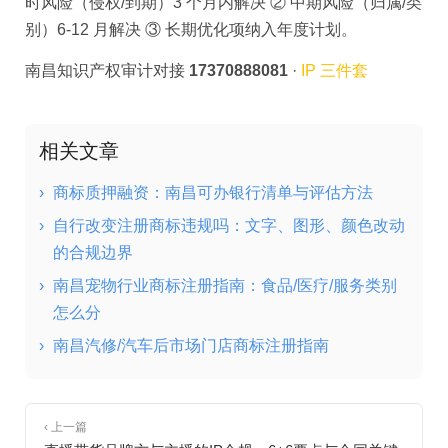
时风险（侵权/到期）3 个月内解决 ② 中期风险（归属/类
别）6-12 月解决 ③ 长期优化项纳入年度计划。
南昌知识产权审计对接
17370888081
·
IP 三件套
相关文章
›
商标质押融资：南昌可办银行清单与评估方法
›
自行改变注册商标违规吗：文字、图形、颜色改动
的合规边界
›
南昌宠物行业商标注册指南：食品/医疗/服务类别
怎么分
›
南昌汽修/汽车后市场门店商标注册指南
‹ 上一篇