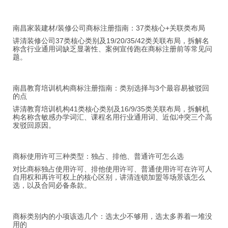
南昌家装建材/装修公司商标注册指南：37类核心+关联类布局
讲清装修公司37类核心类别及19/20/35/42类关联布局，拆解名
称含行业通用词缺乏显著性、案例宣传跑在商标注册前等常见问
题。
南昌教育培训机构商标注册指南：类别选择与3个最容易被驳回
的点
讲清教育培训机构41类核心类别及16/9/35类关联布局，拆解机
构名称含敏感办学词汇、课程名用行业通用词、近似冲突三个高
发驳回原因。
商标使用许可三种类型：独占、排他、普通许可怎么选
对比商标独占使用许可、排他使用许可、普通使用许可在许可人
自用权和再许可权上的核心区别，讲清连锁加盟等场景该怎么
选，以及合同必备条款。
商标类别内的小项该选几个：选太少不够用，选太多养着一堆没
用的