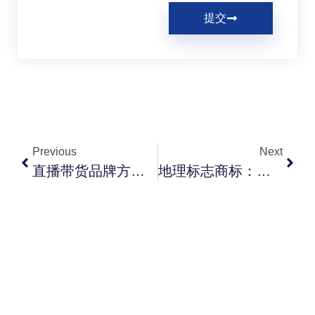
提交
Previous
Next
直播带货品牌方与主播的IP合规：6+6要点与合同关键条款
地理标志商标：江西特产/南昌米粉/赣南脐橙的GI保护路径