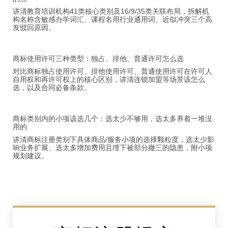
讲清教育培训机构41类核心类别及16/9/35类关联布局，拆解机
构名称含敏感办学词汇、课程名用行业通用词、近似冲突三个高
发驳回原因。
商标使用许可三种类型：独占、排他、普通许可怎么选
对比商标独占使用许可、排他使用许可、普通使用许可在许可人
自用权和再许可权上的核心区别，讲清连锁加盟等场景该怎么
选，以及合同必备条款。
商标类别内的小项该选几个：选太少不够用，选太多养着一堆没
用的
讲清商标注册类别下具体商品/服务小项的选择颗粒度，选太少影
响业务扩展、选太多增加费用且埋下被部分撤三的隐患，附小项
规划建议。