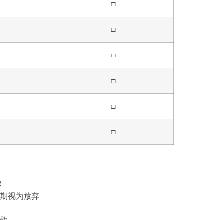
□
□
□
□
□
□
容
期视为放弃
救