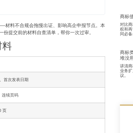
商标
对比商
”——材料不合规会拖慢出证、影响高企申报节点。本
权和再
出一份提交前的材料自查清单，帮你一次过审。
同必备
材料
商标
堆没
讲清商
业务扩
议。
、首次发表日期
 行，连续页码
 页