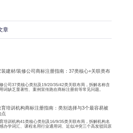
文章
家装建材/装修公司商标注册指南：37类核心+关联类布
修公司37类核心类别及19/20/35/42类关联布局，拆解名称含
用词缺乏显著性、案例宣传跑在商标注册前等常见问题。
教育培训机构商标注册指南：类别选择与3个最容易被
的点
育培训机构41类核心类别及16/9/35类关联布局，拆解机构名
感办学词汇、课程名用行业通用词、近似冲突三个高发驳回原