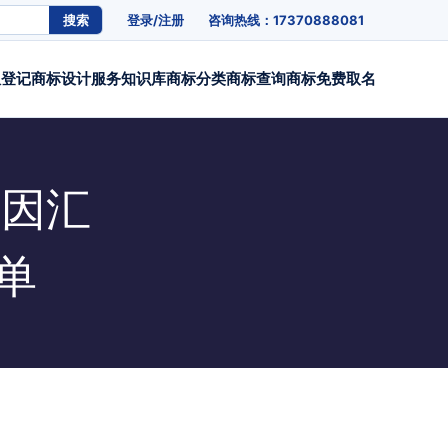
搜索
登录/注册
咨询热线：17370888081
权登记
商标设计
服务
知识库
商标分类
商标查询
商标免费取名
原因汇
单