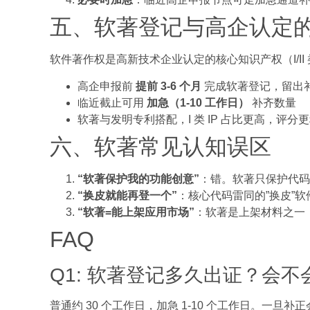
五、软著登记与高企认定
软件著作权是高新技术企业认定的核心知识产权（I/II 类
高企申报前
提前 3-6 个月
完成软著登记，留出
临近截止可用
加急（1-10 工作日）
补齐数量
软著与发明专利搭配，I 类 IP 占比更高，评分
六、软著常见认知误区
“软著保护我的功能创意”
：错。软著只保护代码
“换皮就能再登一个”
：核心代码雷同的”换皮”
“软著=能上架应用市场”
：软著是上架材料之一，
FAQ
Q1: 软著登记多久出证？会
普通约 30 个工作日，加急 1-10 个工作日。一