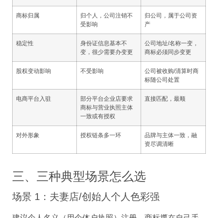
商标归属
归个人，公司注销不
归公司，属于公司资
受影响
产
稳定性
身份证信息基本不
公司地址/名称一变，
变，很少需要办变更
商标必须同步变更
股权变动影响
不受影响
公司被收购/清算时商
标随公司处置
电商平台入驻
部分平台企业店要求
直接匹配，最顺
商标与营业执照主体
一致或有授权
对外形象
授权链条多一环
品牌与主体一致，融
资尽调清晰
三、三种典型场景怎么选
场景 1：夫妻店/创始人个人色彩强
建议个人名义（用个体户执照）注册，商标攥在自己手