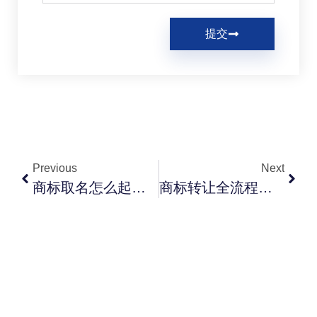
提交
Previous
Next
商标取名怎么起？能注册下来的名字有这4个特征（附免费工具）
商标转让全流程：买一个R标多少钱、要多久、防哪些坑