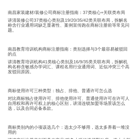
南昌家装建材/装修公司商标注册指南：37类核心+关联类布局
讲清装修公司37类核心类别及19/20/35/42类关联布局，拆解名
称含行业通用词缺乏显著性、案例宣传跑在商标注册前等常见问
题。
南昌教育培训机构商标注册指南：类别选择与3个最容易被驳回
的点
讲清教育培训机构41类核心类别及16/9/35类关联布局，拆解机
构名称含敏感办学词汇、课程名用行业通用词、近似冲突三个高
发驳回原因。
商标使用许可三种类型：独占、排他、普通许可怎么选
对比商标独占使用许可、排他使用许可、普通使用许可在许可人
自用权和再许可权上的核心区别，讲清连锁加盟等场景该怎么
选，以及合同必备条款。
商标类别内的小项该选几个：选太少不够用，选太多养着一堆没
用的