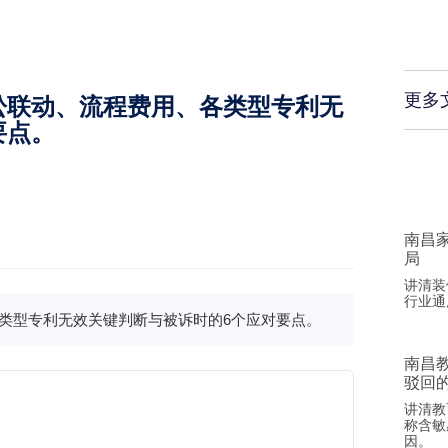
更多
讼联动、流程费用、各类型专利无
要点。
南昌
局
讲清装
行业通
类型专利无效关键判断与被诉时的6个应对要点。
南昌
驳回
讲清教
称含敏
因。