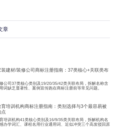
文章
家装建材/装修公司商标注册指南：37类核心+关联类布
修公司37类核心类别及19/20/35/42类关联布局，拆解名称含
用词缺乏显著性、案例宣传跑在商标注册前等常见问题。
教育培训机构商标注册指南：类别选择与3个最容易被
的点
育培训机构41类核心类别及16/9/35类关联布局，拆解机构名
感办学词汇、课程名用行业通用词、近似冲突三个高发驳回原