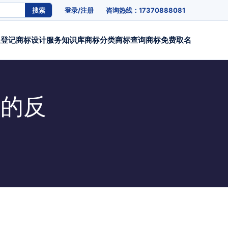
搜索
登录/注册
咨询热线：17370888081
权登记
商标设计
服务
知识库
商标分类
商标查询
商标免费取名
时的反