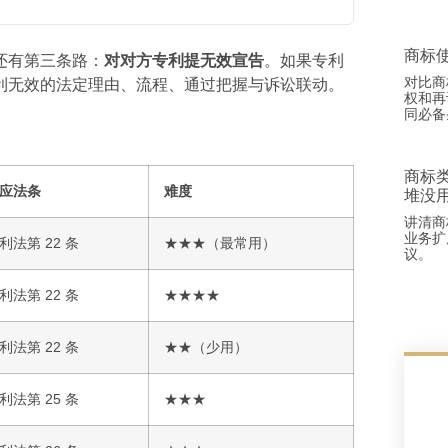
商标
还有第三条路：
对对方专利提无效宣告
。如果专利
对比商
利无效的法定理由、流程、通过把握与诉讼联动。
权和再
同必备
商标
应法条
难度
堆没
讲清商
业务扩
利法第 22 条
★★★（最常用）
议。
利法第 22 条
★★★★
利法第 22 条
★★（少用）
利法第 25 条
★★★