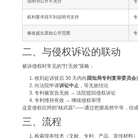
说明书公开不充分
专
权利要求得不到说明书支持
专
修改超出原始公开范围
专
二、与侵权诉讼的联动
被诉侵权时常见的”打无效”策略：
收到起诉状后 30 天内向
国知局专利复审委员会
向法院申请
诉讼中止
，等无效结论
专利被宣告无效 → 法院驳回侵权诉讼
专利维持有效 → 继续侵权审理
这是侵权抗辩的”核武器”——通过把握虽然中等，但
三、流程
检索现有技术（文献、专利、产品、宣传材料）