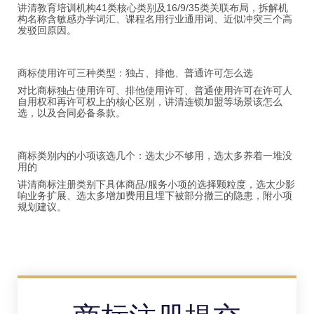
讲清教育培训机构41类核心类别及16/9/35类关联布局，拆解机
构名称含敏感办学词汇、课程名用行业通用词、近似冲突三个高
发驳回原因。
商标使用许可三种类型：独占、排他、普通许可怎么选
对比商标独占使用许可、排他使用许可、普通使用许可在许可人
自用权和再许可权上的核心区别，讲清连锁加盟等场景该怎么
选，以及合同必备条款。
商标类别内的小项该选几个：选太少不够用，选太多养着一堆没
用的
讲清商标注册类别下具体商品/服务小项的选择颗粒度，选太少影
响业务扩展、选太多增加费用且埋下被部分撤三的隐患，附小项
规划建议。