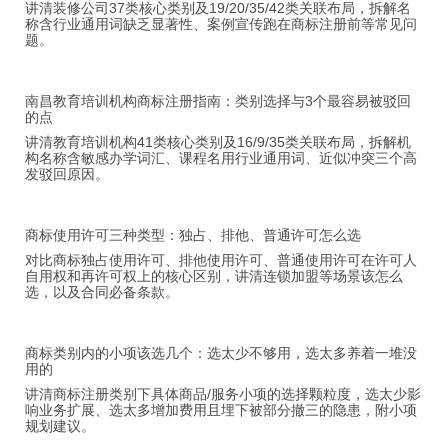
讲清装修公司37类核心类别及19/20/35/42类关联布局，拆解名
称含行业通用词缺乏显著性、案例宣传跑在商标注册前等常见问
题。
南昌教育培训机构商标注册指南：类别选择与3个最容易被驳回
的点
讲清教育培训机构41类核心类别及16/9/35类关联布局，拆解机
构名称含敏感办学词汇、课程名用行业通用词、近似冲突三个高
发驳回原因。
商标使用许可三种类型：独占、排他、普通许可怎么选
对比商标独占使用许可、排他使用许可、普通使用许可在许可人
自用权和再许可权上的核心区别，讲清连锁加盟等场景该怎么
选，以及合同必备条款。
商标类别内的小项该选几个：选太少不够用，选太多养着一堆没
用的
讲清商标注册类别下具体商品/服务小项的选择颗粒度，选太少影
响业务扩展、选太多增加费用且埋下被部分撤三的隐患，附小项
规划建议。