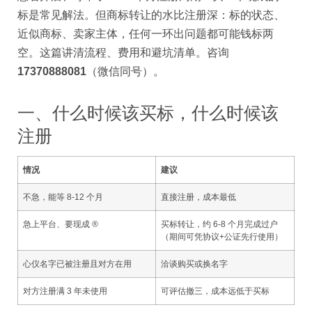
标是常见解法。但商标转让的水比注册深：标的状态、
近似商标、卖家主体，任何一环出问题都可能钱标两
空。这篇讲清流程、费用和避坑清单。咨询
17370888081
（微信同号）。
一、什么时候该买标，什么时候该
注册
情况
建议
不急，能等 8-12 个月
直接注册，成本最低
急上平台、要现成 ®
买标转让，约 6-8 个月完成过户
（期间可凭协议+公证先行使用）
心仪名字已被注册且对方在用
洽谈购买或换名字
对方注册满 3 年未使用
可评估撤三，成本远低于买标