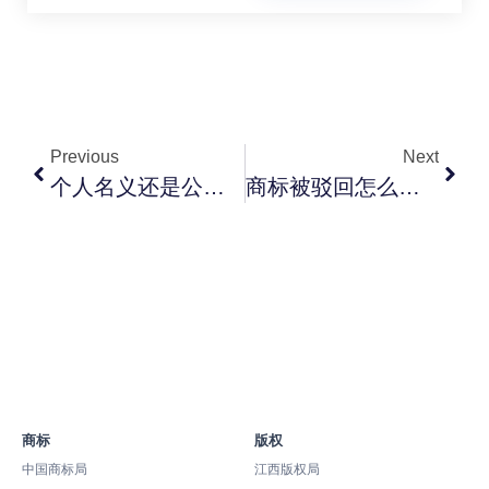
Previous
Next
个人名义还是公司名义注册商标？区别、利弊与选择建议
商标被驳回怎么办？看懂驳回通知书与15天复审决策指南
商标
版权
中国商标局
江西版权局