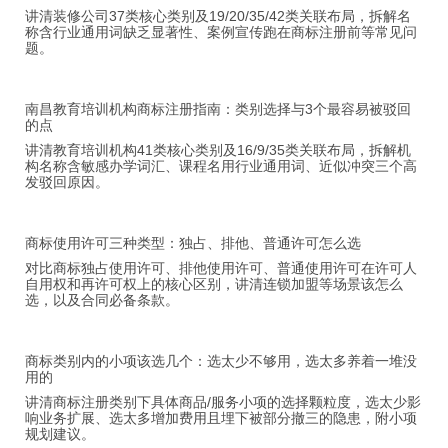
讲清装修公司37类核心类别及19/20/35/42类关联布局，拆解名
称含行业通用词缺乏显著性、案例宣传跑在商标注册前等常见问
题。
南昌教育培训机构商标注册指南：类别选择与3个最容易被驳回
的点
讲清教育培训机构41类核心类别及16/9/35类关联布局，拆解机
构名称含敏感办学词汇、课程名用行业通用词、近似冲突三个高
发驳回原因。
商标使用许可三种类型：独占、排他、普通许可怎么选
对比商标独占使用许可、排他使用许可、普通使用许可在许可人
自用权和再许可权上的核心区别，讲清连锁加盟等场景该怎么
选，以及合同必备条款。
商标类别内的小项该选几个：选太少不够用，选太多养着一堆没
用的
讲清商标注册类别下具体商品/服务小项的选择颗粒度，选太少影
响业务扩展、选太多增加费用且埋下被部分撤三的隐患，附小项
规划建议。