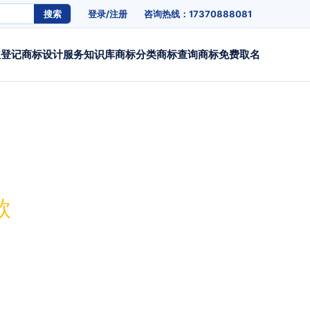
搜索
登录/注册
咨询热线：17370888081
权登记
商标设计
服务
知识库
商标分类
商标查询
商标免费取名
款