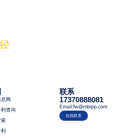
路径
利
联系
17370888081
信息网
Email:fw@mbipp.com
专利查询
在线联系
搜索
专利