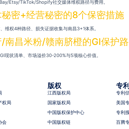
ay/Etsy/TikTok/Shopify社交媒体维权路径与费用。
秘密+经营秘密的8个保密措施
、维权4种路径、损失证据收集与南昌3+1体系。
/南昌米粉/赣南脐橙的GI保护
I现状清单、市场溢价30-200%与5项核心价值。
版权
专
局
江西版权局
专利
产权局
国家版权局
美国
中国版权保护中心
专利
协会
中国版权链
百腾