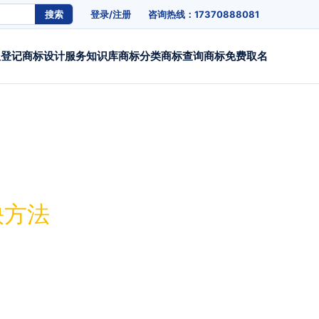
搜索
登录/注册
咨询热线：17370888081
权登记
商标设计
服务
知识库
商标分类
商标查询
商标免费取名
快方法